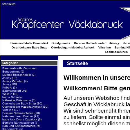
Startseite
Baumwollstoffe Gemustert
Bundgummis
Diverse Rollschneider
Jersey
Jers
Overlockgarn Baby Snap
Overlockgarn Madeira Aerlock
Vliseline
Bernina N
Stickmaschinen
Startseite
Kategorien
Baumwollstoffe Gemustert
Bundgummis
(5)
Diverse Rollschneider
(2)
Willkommen in unser
Jersey
(32)
Jersey Panelen
(4)
Jersey UNI
Willkommen! Bitte ge
Knöpfe
(1)
Baumwollstoff UNI
Wolle->
(93)
Auf unseren Webshop finde
burda Schnitte
Nähseide Gütermann
(4)
Geschäft in Vöcklabruck l
Overlockgarn Baby Snap
(10)
Overlockgarn Madeira Aerlock
(10)
Wir sind sehr bemüht Ihnen
Vliseline
(12)
Bernina Nähmaschinen
(10)
zu liefern. Sollte einmal ei
Nähmaschinen Brother
(21)
baby lock Over / Cavalock
(9)
schnellst möglich diesen 
Bernete Nähmaschinen
(7)
Näh und Stickmaschinen
(5)
Kindernähkurse