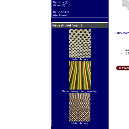
Nähkurs
(4)
Video
(1)
Neue Artikel ...
Alle Artikel ...
Neue Artikel [mehr]
https://w
Ar
2 
Retro Jersey
Retro Jersey Längsstreifen
Retro Jersey