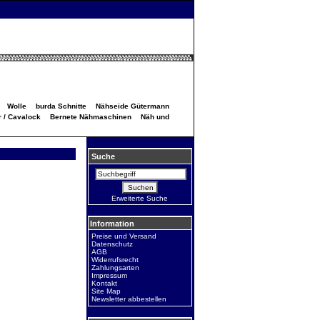
Wolle
burda Schnitte
Nähseide Gütermann
 / Cavalock
Bernete Nähmaschinen
Näh und
Suche
Erweiterte Suche
Information
Preise und Versand
Datenschutz
AGB
Widerrufsrecht
Zahlungsarten
Impressum
Kontakt
Site Map
Newsletter abbestellen