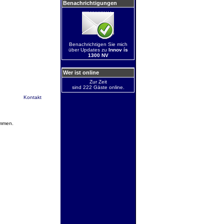
Benachrichtigungen
Benachrichtigen Sie mich
über Updates zu
Innov ís
1300 NV
Wer ist online
Zur Zeit
sind 222 Gäste online.
Kontakt
ommen.