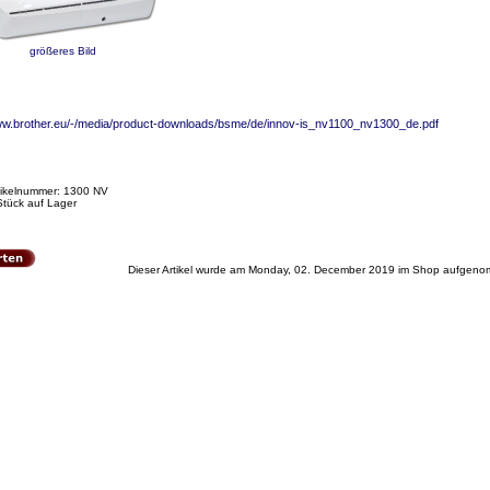
größeres Bild
ww.brother.eu/-/media/product-downloads/bsme/de/innov-is_nv1100_nv1300_de.pdf
tikelnummer: 1300 NV
Stück auf Lager
Dieser Artikel wurde am Monday, 02. December 2019 im Shop aufgen