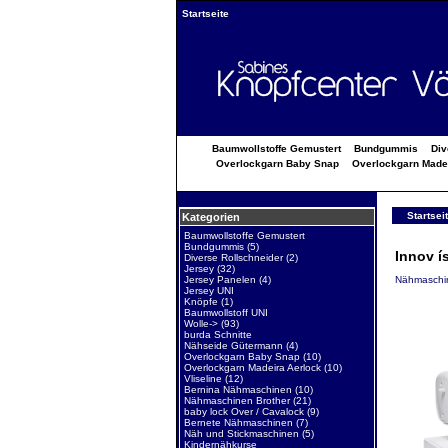
Startseite
Baumwollstoffe Gemustert
Bundgummis
Div
Overlockgarn Baby Snap
Overlockgarn Made
Startsei
Kategorien
Baumwollstoffe Gemustert
Bundgummis
(5)
Innov í
Diverse Rollschneider
(2)
Jersey
(32)
Nähmaschin
Jersey Panelen
(4)
Jersey UNI
Knöpfe
(1)
Baumwollstoff UNI
Wolle->
(93)
burda Schnitte
Nähseide Gütermann
(4)
Overlockgarn Baby Snap
(10)
Overlockgarn Madeira Aerlock
(10)
Vliseline
(12)
Bernina Nähmaschinen
(10)
Nähmaschinen Brother
(21)
baby lock Over / Cavalock
(9)
Bernete Nähmaschinen
(7)
Näh und Stickmaschinen
(5)
Kindernähkurse