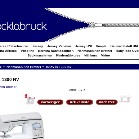
erse Rollschneider
Jersey
Jersey Panelen
Jersey UNI
Knöpfe
Baumwollstoff UNI
ira Aerlock
Vliseline
Bernina Nähmaschinen
Nähmaschinen Brother
baby lock Over
Stickmaschinen
Kindernähkurse
Nähkurs
Video
te
::
Nähmaschinen Brother
:: Innov ís 1300 NV
s 1300 NV
en Brother
Artikel 10/16