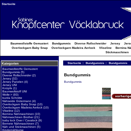
Startseite
Baumwollstoffe Gemustert
Bundgummis
Diverse Rollschneider
Jersey
Jers
Overlockgarn Baby Snap
Overlockgarn Madeira Aerlock
Vliseline
Bernina N
Stickmaschinen
Startseite
::
Bundgummis
:: Bundgummis
Kategorien
Baumwollstoffe Gemustert
Bundgummis
(5)
Bundgummis
Diverse Rollschneider
(2)
Jersey
(32)
Bundgummis
Jersey Panelen
(4)
Jersey UNI
Knöpfe
(1)
Baumwollstoff UNI
Wolle->
(93)
burda Schnitte
Nähseide Gütermann
(4)
Overlockgarn Baby Snap
(10)
Overlockgarn Madeira Aerlock
(10)
Vliseline
(12)
Bernina Nähmaschinen
(10)
Nähmaschinen Brother
(21)
baby lock Over / Cavalock
(9)
Bernete Nähmaschinen
(7)
Näh und Stickmaschinen
(5)
Kindernähkurse