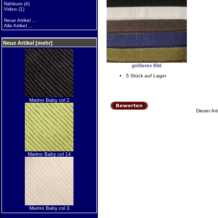
Nähkurs
(4)
Video
(1)
Neue Artikel ...
Alle Artikel ...
Neue Artikel [mehr]
größeres Bild
5 Stück auf Lager
Marino Baby col 2
Dieser Ar
Marino Baby col 14
Marino Baby col 3