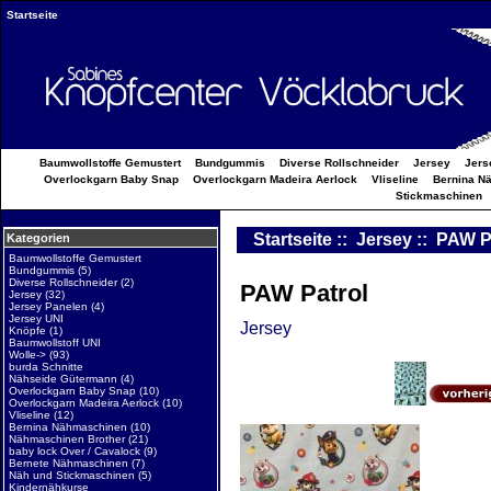
Startseite
Baumwollstoffe Gemustert
Bundgummis
Diverse Rollschneider
Jersey
Jers
Overlockgarn Baby Snap
Overlockgarn Madeira Aerlock
Vliseline
Bernina N
Stickmaschinen
Startseite
::
Jersey
:: PAW P
Kategorien
Baumwollstoffe Gemustert
Bundgummis
(5)
Diverse Rollschneider
(2)
PAW Patrol
Jersey
(32)
Jersey Panelen
(4)
Jersey UNI
Jersey
Knöpfe
(1)
Baumwollstoff UNI
Wolle->
(93)
burda Schnitte
Nähseide Gütermann
(4)
Overlockgarn Baby Snap
(10)
Overlockgarn Madeira Aerlock
(10)
Vliseline
(12)
Bernina Nähmaschinen
(10)
Nähmaschinen Brother
(21)
baby lock Over / Cavalock
(9)
Bernete Nähmaschinen
(7)
Näh und Stickmaschinen
(5)
Kindernähkurse