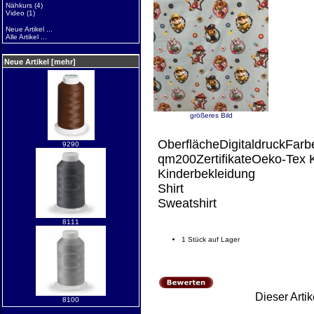
Nähkurs
(4)
Video
(1)
Neue Artikel ...
Alle Artikel ...
Neue Artikel [mehr]
größeres Bild
OberflächeDigitaldruckFarb
9290
qm200ZertifikateOeko-Tex
Kinderbekleidung
Shirt
Sweatshirt
8111
1 Stück auf Lager
Dieser Arti
8100