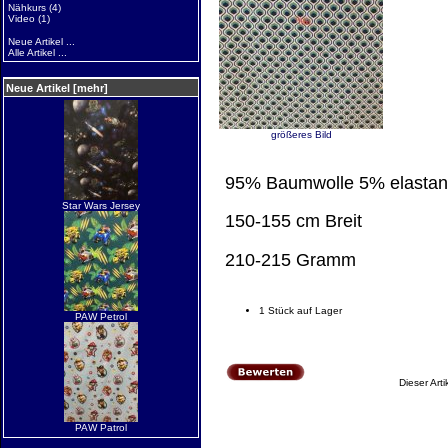
Nähkurs
(4)
Video
(1)
Neue Artikel ...
Alle Artikel ...
Neue Artikel [mehr]
größeres Bild
95% Baumwolle 5% elastan
Star Wars Jersey
150-155 cm Breit
210-215 Gramm
1 Stück auf Lager
PAW Petrol
Dieser Ar
PAW Patrol