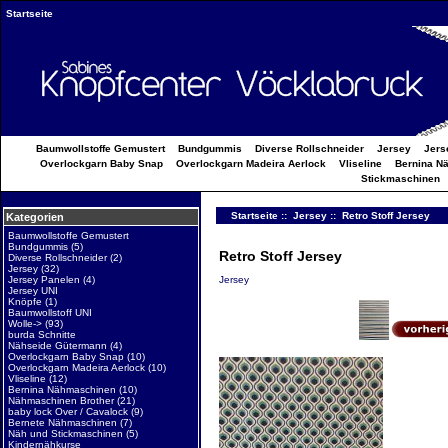
Startseite
Baumwollstoffe Gemustert
Bundgummis
Diverse Rollschneider
Jersey
Jers
Overlockgarn Baby Snap
Overlockgarn Madeira Aerlock
Vliseline
Bernina N
Stickmaschinen
Startseite
::
Jersey
:: Retro Stoff Jersey
Kategorien
Baumwollstoffe Gemustert
Bundgummis
(5)
Retro Stoff Jersey
Diverse Rollschneider
(2)
Jersey
(32)
Jersey
Jersey Panelen
(4)
Jersey UNI
Knöpfe
(1)
Baumwollstoff UNI
Wolle->
(93)
burda Schnitte
Nähseide Gütermann
(4)
Overlockgarn Baby Snap
(10)
Overlockgarn Madeira Aerlock
(10)
Vliseline
(12)
Bernina Nähmaschinen
(10)
Nähmaschinen Brother
(21)
baby lock Over / Cavalock
(9)
Bernete Nähmaschinen
(7)
Näh und Stickmaschinen
(5)
Kindernähkurse