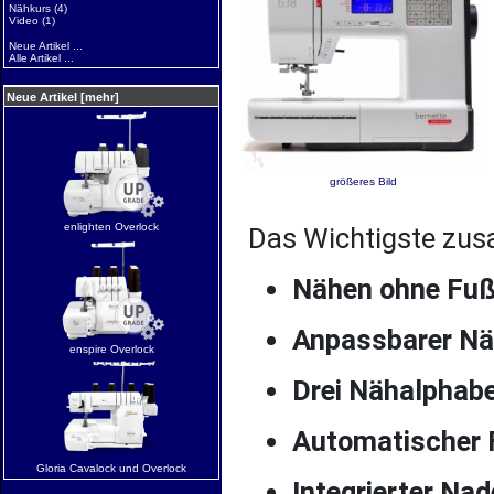
Nähkurs
(4)
Video
(1)
Neue Artikel ...
Alle Artikel ...
Neue Artikel [mehr]
größeres Bild
enlighten Overlock
Das Wichtigste zu
Nähen ohne Fuß
Anpassbarer N
enspire Overlock
Drei Nähalphab
Automatischer 
Gloria Cavalock und Overlock
Integrierter Nad