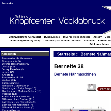
Startseite
Baumwollstoffe Gemustert
Bundgummis
Diverse Rollschneider
Jersey
Jers
Overlockgarn Baby Snap
Overlockgarn Madeira Aerlock
Vliseline
Bernina N
Stickmaschinen
Startseite
::
Bernete Nähma
Kategorien
Baumwollstoffe Gemustert
Bundgummis
(5)
Diverse Rollschneider
(2)
Bernette 38
Jersey
(32)
Jersey Panelen
(4)
Jersey UNI
Bernete Nähmaschinen
Knöpfe
(1)
Baumwollstoff UNI
Wolle->
(93)
burda Schnitte
Nähseide Gütermann
(4)
Overlockgarn Baby Snap
(10)
Overlockgarn Madeira Aerlock
(10)
Vliseline
(12)
Bernina Nähmaschinen
(10)
Nähmaschinen Brother
(21)
baby lock Over / Cavalock
(9)
Bernete Nähmaschinen
(7)
Näh und Stickmaschinen
(5)
Kindernähkurse