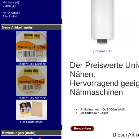
Nähkurs
(4)
Video
(1)
Neue Artikel ...
Alle Artikel ...
Neue Artikel [mehr]
größeres Bild
Der Preiswerte Univ
Rasterquick Dreieck
Nähen.
Hervorragend geeign
Nähmaschinen
Rasterquick Viereck
Artikelnummer: Gt 1000m Weiß
10 Stück auf Lager
Hot Spots small
Bewertungen [mehr]
Dieser Arti