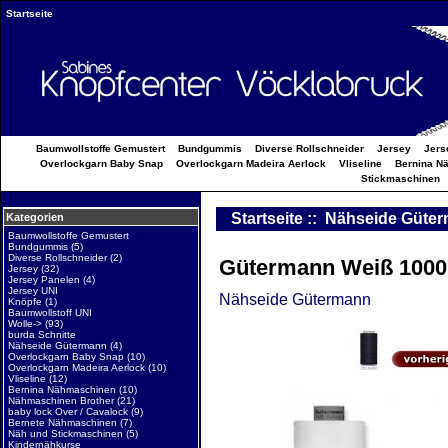
Startseite
Baumwollstoffe Gemustert
Bundgummis
Diverse Rollschneider
Jersey
Jers
Overlockgarn Baby Snap
Overlockgarn Madeira Aerlock
Vliseline
Bernina N
Stickmaschinen
Startseite
::
Nähseide Güte
Kategorien
Baumwollstoffe Gemustert
Bundgummis
(5)
Diverse Rollschneider
(2)
Gütermann Weiß 100
Jersey
(32)
Jersey Panelen
(4)
Jersey UNI
Nähseide Gütermann
Knöpfe
(1)
Baumwollstoff UNI
Wolle->
(93)
burda Schnitte
Nähseide Gütermann
(4)
Overlockgarn Baby Snap
(10)
Overlockgarn Madeira Aerlock
(10)
Vliseline
(12)
Bernina Nähmaschinen
(10)
Nähmaschinen Brother
(21)
baby lock Over / Cavalock
(9)
Bernete Nähmaschinen
(7)
Näh und Stickmaschinen
(5)
Kindernähkurse