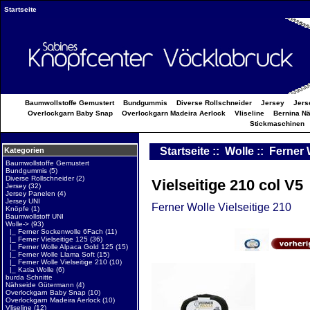
Startseite
Baumwollstoffe Gemustert
Bundgummis
Diverse Rollschneider
Jersey
Jers
Overlockgarn Baby Snap
Overlockgarn Madeira Aerlock
Vliseline
Bernina N
Stickmaschinen
Startseite
::
Wolle
::
Ferner 
Kategorien
Baumwollstoffe Gemustert
Bundgummis
(5)
Diverse Rollschneider
(2)
Vielseitige 210 col V5
Jersey
(32)
Jersey Panelen
(4)
Jersey UNI
Ferner Wolle Vielseitige 210
Knöpfe
(1)
Baumwollstoff UNI
Wolle
->
(93)
|_ Ferner Sockenwolle 6Fach
(11)
|_ Ferner Vielseitige 125
(36)
|_ Ferner Wolle Alpaca Gold 125
(15)
|_ Ferner Wolle Llama Soft
(15)
|_ Ferner Wolle Vielseitige 210
(10)
|_ Katia Wolle
(6)
burda Schnitte
Nähseide Gütermann
(4)
Overlockgarn Baby Snap
(10)
Overlockgarn Madeira Aerlock
(10)
Vliseline
(12)