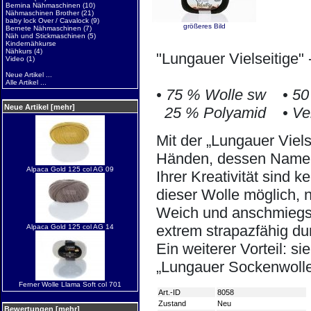
Bernina Nähmaschinen
(10)
Nähmaschinen Brother
(21)
baby lock Over / Cavalock
(9)
größeres Bild
Bernete Nähmaschinen
(7)
Näh und Stickmaschinen
(5)
Kindernähkurse
Nähkurs
(4)
"Lungauer Vielseitige"
Video
(1)
Neue Artikel ...
Alle Artikel ...
• 75 % Wolle sw • 50 g
Neue Artikel [mehr]
25 % Polyamid • Verp
Mit der „Lungauer Vielse
Händen, dessen Name h
Alpaca Gold 125 col AG 09
Ihrer Kreativität sind k
dieser Wolle möglich, n
Weich und anschmiegsa
extrem strapazfähig du
Alpaca Gold 125 col AG 14
Ein weiterer Vorteil: s
„Lungauer Sockenwolle
Ferner Wolle Llama Soft col 701
Art.-ID
8058
Zustand
Neu
Bewertungen [mehr]