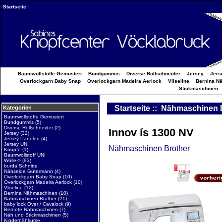
Startseite
Baumwollstoffe Gemustert
Bundgummis
Diverse Rollschneider
Jersey
Jers
Overlockgarn Baby Snap
Overlockgarn Madeira Aerlock
Vliseline
Bernina N
Stickmaschinen
Startseite
::
Nähmaschinen 
Kategorien
Baumwollstoffe Gemustert
Bundgummis
(5)
Diverse Rollschneider
(2)
Innov ís 1300 NV
Jersey
(32)
Jersey Panelen
(4)
Jersey UNI
Nähmaschinen Brother
Knöpfe
(1)
Baumwollstoff UNI
Wolle->
(93)
burda Schnitte
Nähseide Gütermann
(4)
Overlockgarn Baby Snap
(10)
Overlockgarn Madeira Aerlock
(10)
Vliseline
(12)
Bernina Nähmaschinen
(10)
Nähmaschinen Brother
(21)
baby lock Over / Cavalock
(9)
Bernete Nähmaschinen
(7)
Näh und Stickmaschinen
(5)
Kindernähkurse