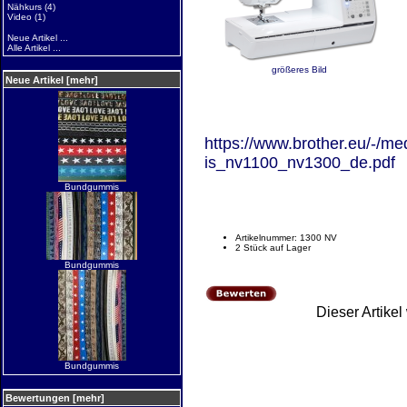
Nähkurs
(4)
Video
(1)
Neue Artikel ...
Alle Artikel ...
größeres Bild
Neue Artikel [mehr]
https://www.brother.eu/-/m
is_nv1100_nv1300_de.pdf
Bundgummis
Artikelnummer: 1300 NV
2 Stück auf Lager
Bundgummis
Dieser Artike
Bundgummis
Bewertungen [mehr]