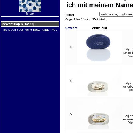
ich mit meinem Namen
Jersey
Filter:
Zeige
1
bis
10
(von
15
Artikeln)
Bewertungen [mehr]
Gewicht
Artikelbild
Es liegen noch keine Bewertungen vor.
0
Alpac
Amerik
Vic
0
Alpac
Amerik
Vic
0
Alpac
Amerik
Vic