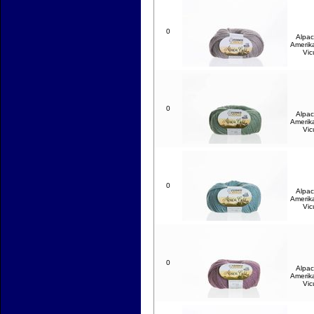
0
Alpac
Amerik
Vic
0
Alpac
Amerik
Vic
0
Alpac
Amerik
Vic
0
Alpac
Amerik
Vic