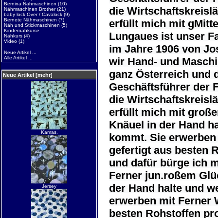
Bernina Nähmaschinen
(10)
die Wirtschaftskreislä
Nähmaschinen Brother
(21)
baby lock Over / Cavalock
(9)
Bernete Nähmaschinen
(7)
erfüllt mich mit gMit
Näh und Stickmaschinen
(5)
Kindernähkurse
Lungaues ist unser Fa
Nähkurs
(4)
Video
(1)
im Jahre 1906 von Jo
Neue Artikel ...
Alle Artikel ...
wir Hand- und Maschi
ganz Österreich und
Neue Artikel [mehr]
Geschäftsführer der F
die Wirtschaftskreislä
erfüllt mich mit groß
Knäuel in der Hand h
Kamas.
kommt. Sie erwerben 
gefertigt aus besten 
und dafür bürge ich 
Ferner jun.roßem Glüc
der Hand halte und w
Jersey
erwerben mit Ferner W
besten Rohstoffen pr