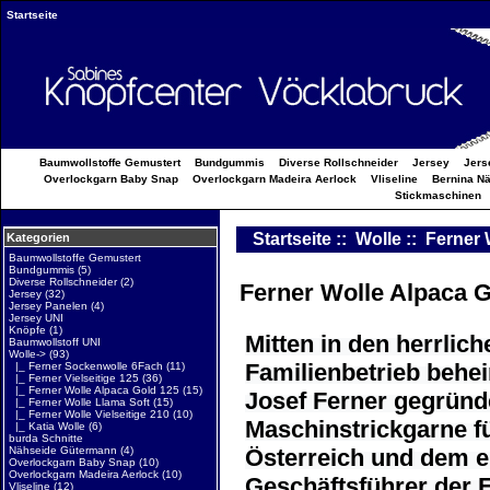
Startseite
Baumwollstoffe Gemustert
Bundgummis
Diverse Rollschneider
Jersey
Jers
Overlockgarn Baby Snap
Overlockgarn Madeira Aerlock
Vliseline
Bernina N
Stickmaschinen
Startseite
::
Wolle
:: Ferner 
Kategorien
Baumwollstoffe Gemustert
Bundgummis
(5)
Diverse Rollschneider
(2)
Ferner Wolle Alpaca G
Jersey
(32)
Jersey Panelen
(4)
Jersey UNI
Knöpfe
(1)
Mitten in den herrlic
Baumwollstoff UNI
Wolle
->
(93)
Familienbetrieb behei
|_ Ferner Sockenwolle 6Fach
(11)
|_ Ferner Vielseitige 125
(36)
|_ Ferner Wolle Alpaca Gold 125
(15)
Josef Ferner gegründ
|_ Ferner Wolle Llama Soft
(15)
|_ Ferner Wolle Vielseitige 210
(10)
Maschinstrickgarne f
|_ Katia Wolle
(6)
burda Schnitte
Österreich und dem 
Nähseide Gütermann
(4)
Overlockgarn Baby Snap
(10)
Overlockgarn Madeira Aerlock
(10)
Geschäftsführer der F
Vliseline
(12)